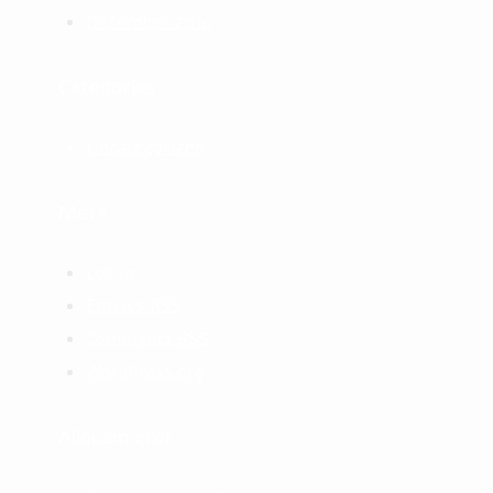
December 2014
Categories
Uncategorized
Meta
Log in
Entries
RSS
Comments
RSS
WordPress.org
Aliquam erat