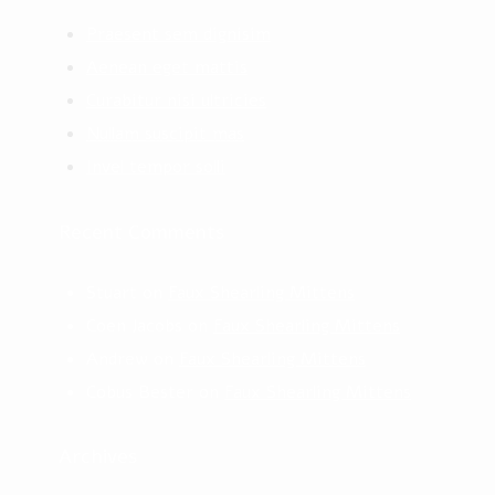
Praesent sem dignisim
Aenean eget mattis
Curabitur nisi ultricies
Nullam suscipit mas
Invel tempor solli
Recent Comments
Stuart
on
Faux Shearling Mittens
Coen Jacobs
on
Faux Shearling Mittens
Andrew
on
Faux Shearling Mittens
Cobus Bester
on
Faux Shearling Mittens
Archives