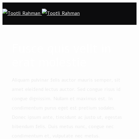
Fusce quis velit in
erat molestie
Aliquam pulvinar felis auctor mauris semper, sit
amet eleifend lectus auctor. Sed congue risus id
congue dignissim. Nullam et maximus est. In
condimentum purus eget est pretium sodales.
Donec ipsum ante, tincidunt ac justo ut, egestas
bibendum felis. Duis metus nunc, congue nec
condimentum et, vulputate nec metus.