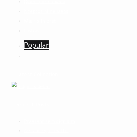
Quent per conubia
Nceptos himenaeos
Mauris in erat
Lustoac
Popular
Latest Collection
Recent Posts
Praesent sem dignisim
Aenean eget mattis