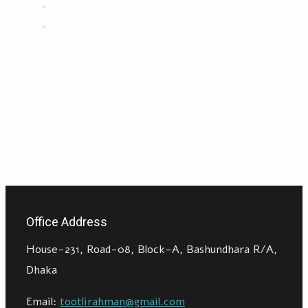
Curabitur nisi ultricies
Nullam suscipit mas
Recent Works
Recent Tweets
Find us on Facebook
Office Address
House-231, Road-08, Block-A, Bashundhara R/A,
Dhaka
Email:
tootlirahman@gmail.com