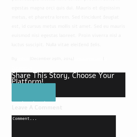
egestas magna orci quis dui. Mauris et dignissim
metus, et pharetra lorem. Sed tincidunt feugiat
est, id cursus metus mollis sit amet. Sed eu mauris
euismod nisi egestas laoreet. Proin viverra nisl a
luctus suscipit. Nulla vitae eleifend felis.
By
editor
|
December 29th, 2014
|
Uncategorized
|
0
Comments
Share This Story, Choose Your
Platform!
Leave A Comment