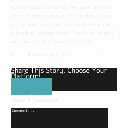
egestas magna orci quis dui. Mauris et dignissim
metus, et pharetra lorem. Sed tincidunt feugiat
est, id cursus metus mollis sit amet. Sed eu mauris
euismod nisi egestas laoreet. Proin viverra nisl a
luctus suscipit. Nulla vitae eleifend felis.
By
editor
|
December 29th, 2014
|
Uncategorized
|
0
Comments
Share This Story, Choose Your
Platform!
Leave A Comment