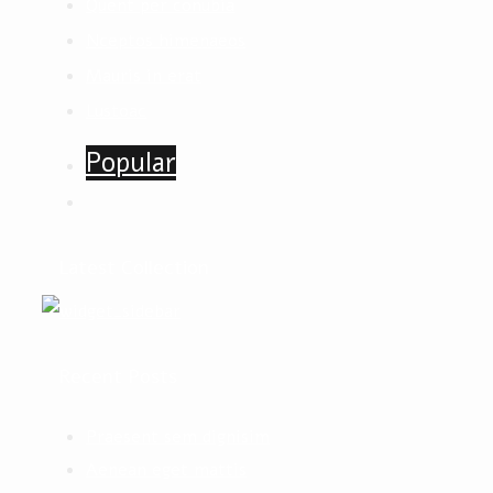
Quent per conubia
Nceptos himenaeos
Mauris in erat
Lustoac
Popular
Latest Collection
Recent Posts
Praesent sem dignisim
Aenean eget mattis