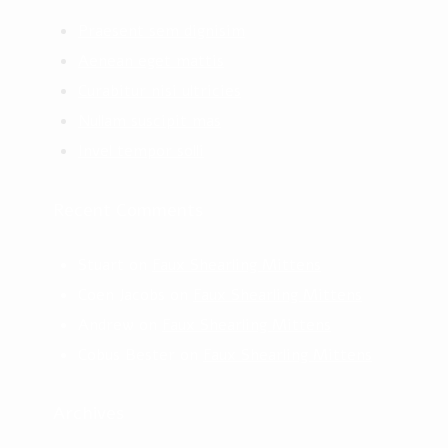
Praesent sem dignisim
Aenean eget mattis
Curabitur nisi ultricies
Nullam suscipit mas
Invel tempor solli
Recent Comments
Stuart
on
Faux Shearling Mittens
Coen Jacobs
on
Faux Shearling Mittens
Andrew
on
Faux Shearling Mittens
Cobus Bester
on
Faux Shearling Mittens
Archives