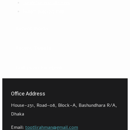
Curabitur nisi ultricies
Nullam suscipit mas
Recent Works
Recent Tweets
Find us on Facebook
Office Address
House-231, Road-08, Block-A, Bashundhara R/A,
Dhaka
Email:
tootlirahman@gmail.com