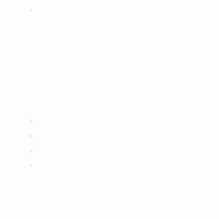
December 2014
Categories
Uncategorized
Meta
Log in
Entries
RSS
Comments
RSS
WordPress.org
Aliquam erat