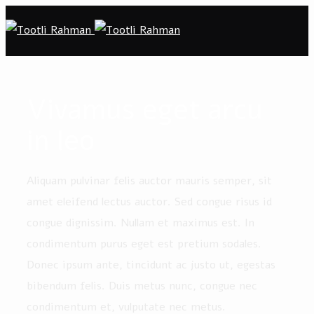
Vivamus eget arcu
in leo
Aliquam pulvinar felis auctor mauris semper, sit
amet eleifend lectus auctor. Sed congue risus id
congue dignissim. Nullam et maximus est. In
condimentum purus eget est pretium sodales.
Donec ipsum ante, tincidunt ac justo ut, egestas
bibendum felis. Duis metus nunc, congue nec
condimentum et, vulputate nec metus.